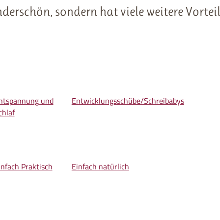
nderschön, sondern hat viele weitere Vortei
ntspannung und
Entwicklungsschübe/Schreibabys
chlaf
infach Praktisch
Einfach natürlich