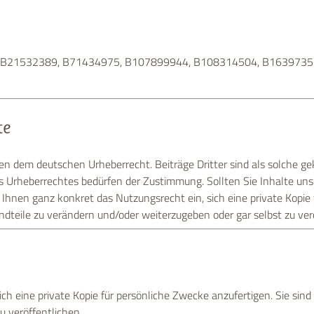
, B21532389, B71434975, B107899944, B108314504, B163973
te
gen dem deutschen Urheberrecht. Beiträge Dritter sind als solche ge
es Urheberrechtes bedürfen der Zustimmung. Sollten Sie Inhalte u
t Ihnen ganz konkret das Nutzungsrecht ein, sich eine private Kopie
ndteile zu verändern und/oder weiterzugeben oder gar selbst zu ver
h eine private Kopie für persönliche Zwecke anzufertigen. Sie sind 
 veröffentlichen.