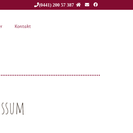
(0441) 200 57 387
er
Kontakt
essum