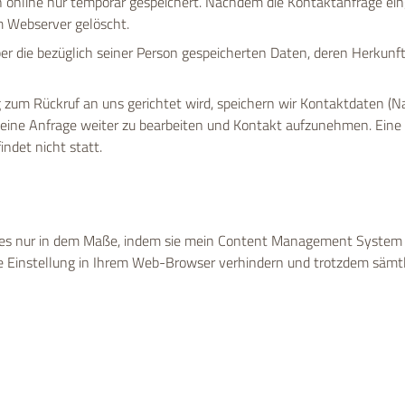
nline nur temporär gespeichert. Nachdem die Kontaktanfrage eing
m Webserver gelöscht.
ber die bezüglich seiner Person gespeicherten Daten, deren Herku
 zum Rückruf an uns gerichtet wird, speichern wir Kontaktdaten (
 eine Anfrage weiter zu bearbeiten und Kontakt aufzunehmen. Ein
ndet nicht statt.
ies nur in dem Maße, indem sie mein Content Management System z
 Einstellung in Ihrem Web-Browser verhindern und trotzdem sämtli